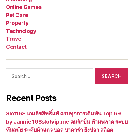
Online Games
Pet Care
Property
Technology
Travel
Contact
Search
for:
Recent Posts
Slot168 เกมลิขสิทธิ์แท้ ครบทุกการเดิมพัน Top 69
by Jannie 168slotvip.me คนรักปั่น ห้ามพลาด ระบบ
ทันสมัย ระดับหัวแถว บอล บาคาร่า ยิงปลา สล็อต