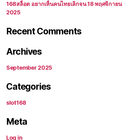
168สล็อต อยากเห็นคนไทยเลิกจน 18 พฤศจิกายน
2025
Recent Comments
Archives
September 2025
Categories
slot168
Meta
Log in